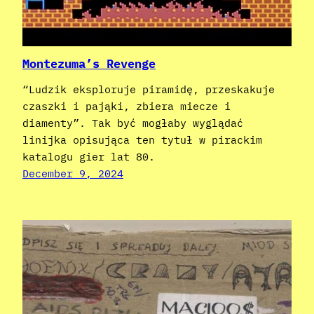
Montezuma’s Revenge
“Ludzik eksploruje piramidę, przeskakuje
czaszki i pająki, zbiera miecze i
diamenty”. Tak być mogłaby wyglądać
linijka opisująca ten tytuł w pirackim
katalogu gier lat 80.
December 9, 2024