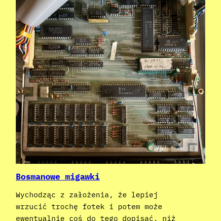
Bosmanowe migawki
Wychodząc z założenia, że lepiej
wrzucić trochę fotek i potem może
ewentualnie coś do tego dopisać, niż