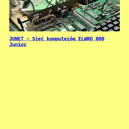
JUNET – Sieć komputerów ELWRO 800
Junior
Na ostatnim FOReVERze o22 zrobiliśmy udaną
rekonstrukcję sieci zbudowanej z
komputerów Elwro 800 Junior i
zademonstrowaliśmy jak mogła działać
zarówno w przypadku pracy z CP/J jak i w
BASICu. W tym artykule postaramy się
przybliżyć możliwości i pokazać też, jak
odtworzyć ten eksperyment samemu.
March 24, 2024