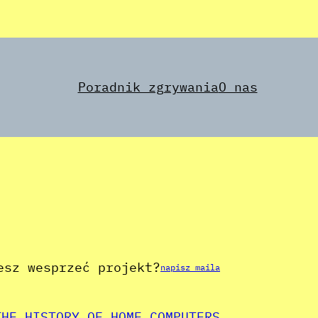
Poradnik zgrywania
O nas
esz wesprzeć projekt?
napisz maila
THE HISTORY OF HOME COMPUTERS